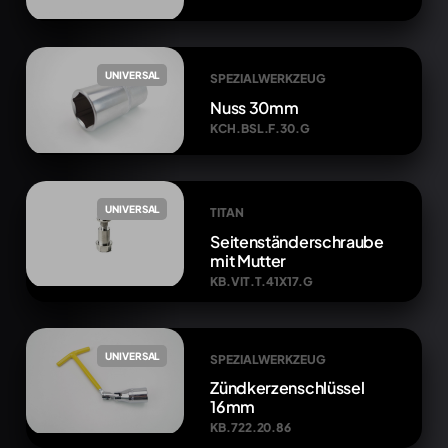
UNIVERSAL
SPEZIALWERKZEUG
Nuss 30mm
KCH.BSL.F.30.G
UNIVERSAL
TITAN
Seitenständerschraube
mit Mutter
KB.VIT.T.41X17.G
UNIVERSAL
SPEZIALWERKZEUG
Zündkerzenschlüssel
16mm
KB.722.20.86