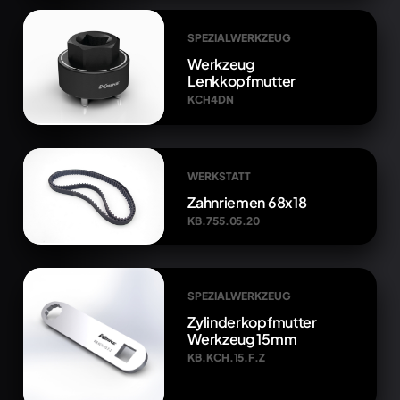
SPEZIALWERKZEUG
Werkzeug
Lenkkopfmutter
KCH4DN
WERKSTATT
Zahnriemen 68x18
KB.755.05.20
SPEZIALWERKZEUG
Zylinderkopfmutter
Werkzeug 15mm
KB.KCH.15.F.Z