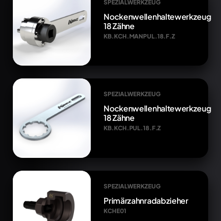
SPEZIALWERKZEUG
Nockenwellenhaltewerkzeug
18 Zähne
KB.KCH.MANPUL.18.F.Z
SPEZIALWERKZEUG
Nockenwellenhaltewerkzeug
18 Zähne
KB.KCH.PUL.18.F.Z
SPEZIALWERKZEUG
Primärzahnradabzieher
KCHE01