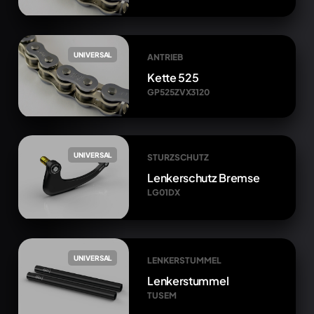
UNIVERSAL
ANTRIEB
Kette 525
GP525ZVX3120
UNIVERSAL
STURZSCHUTZ
Lenkerschutz Bremse
LG01DX
UNIVERSAL
LENKERSTUMMEL
Lenkerstummel
TUSEM