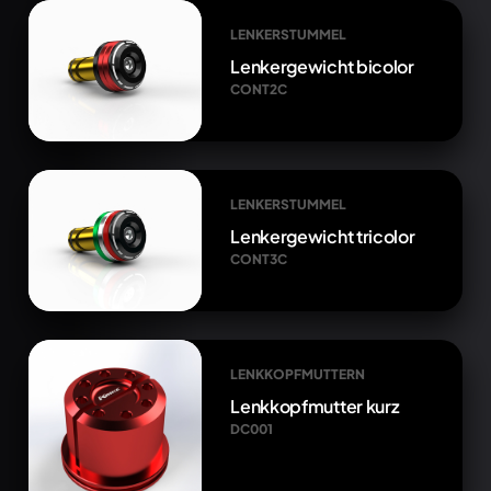
LENKERSTUMMEL
Lenkergewicht bicolor
CONT2C
LENKERSTUMMEL
Lenkergewicht tricolor
CONT3C
LENKKOPFMUTTERN
Lenkkopfmutter kurz
DC001