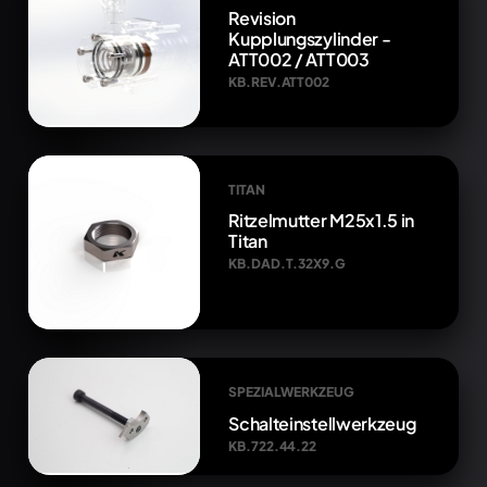
Revision
Kupplungszylinder -
ATT002 / ATT003
KB.REV.ATT002
TITAN
Ritzelmutter M25x1.5 in
Titan
KB.DAD.T.32X9.G
SPEZIALWERKZEUG
Schalteinstellwerkzeug
KB.722.44.22