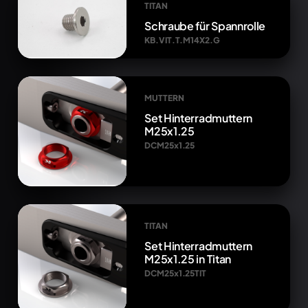
TITAN
Schraube für Spannrolle
KB.VIT.T.M14X2.G
MUTTERN
Set Hinterradmuttern
M25x1.25
DCM25x1.25
TITAN
Set Hinterradmuttern
M25x1.25 in Titan
DCM25x1.25TIT