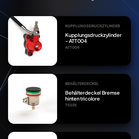
KUPPLUNGSDRUCKZYLINDER
Kupplungsdruckzylinder
- ATT004
ATT004
BEHÄLTERDECKEL
Behälterdeckel Bremse
hinten tricolore
TS035