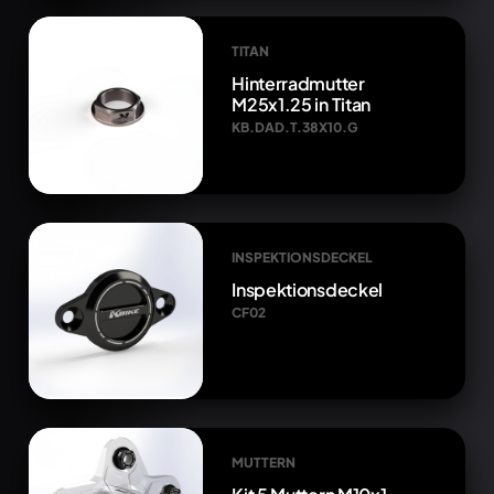
TITAN
Hinterradmutter
M25x1.25 in Titan
KB.DAD.T.38X10.G
INSPEKTIONSDECKEL
Inspektionsdeckel
CF02
MUTTERN