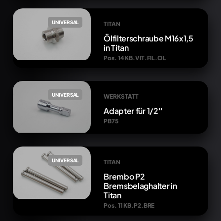
UNIVERSAL
TITAN
Ölfilterschraube M16x1,5
in Titan
Pos. 14 KB.VIT.FIL.OL
UNIVERSAL
WERKSTATT
Adapter für 1/2''
PB75
UNIVERSAL
TITAN
Brembo P2
Bremsbelaghalter in
Titan
Pos. 11 KB.P2.BRE