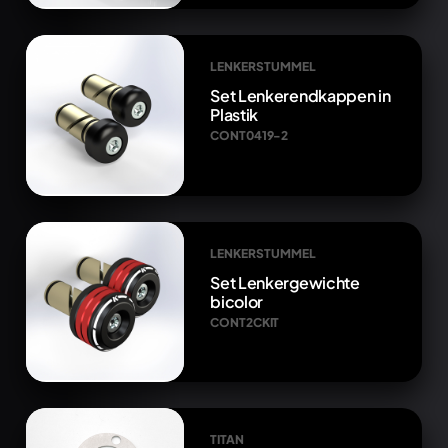
LENKERSTUMMEL
Set Lenkerendkappen in
Plastik
CONT0419-2
LENKERSTUMMEL
Set Lenkergewichte
bicolor
CONT2CKIT
TITAN