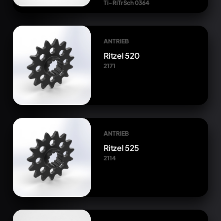
Ti-RiTrSch 0364
ANTRIEB
Ritzel 520
2171
ANTRIEB
Ritzel 525
2114