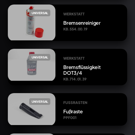
UNIVERSAL
WERKSTATT
Bremsenreiniger
KB.554.00.19
UNIVERSAL
WERKSTATT
Bremsflüssigkeit
DOT3/4
KB.714.01.39
UNIVERSAL
FUSSRASTEN
Fußraste
PPF001