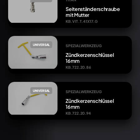
Seitenständerschraube
mit Mutter
KB.VIT.T.41X17.G
UNIVERSAL
SPEZIALWERKZEUG
Zündkerzenschlüssel
16mm
KB.722.20.86
UNIVERSAL
SPEZIALWERKZEUG
Zündkerzenschlüssel
16mm
KB.722.20.94