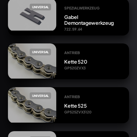
UNIVERSAL
SPEZIALWERKZEUG
Gabel
Demontagewerkzeug
722.59.64
UNIVERSAL
ANTRIEB
Kette 520
GP520ZVX3
UNIVERSAL
ANTRIEB
Kette 525
GP525ZVX3120