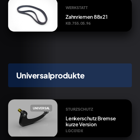
WERKSTATT
Zahnriemen 88x21
KB.755.05.96
Universalprodukte
UNIVERSAL
STURZSCHUTZ
Lenkerschutz Bremse
kurze Version
LGC01DX