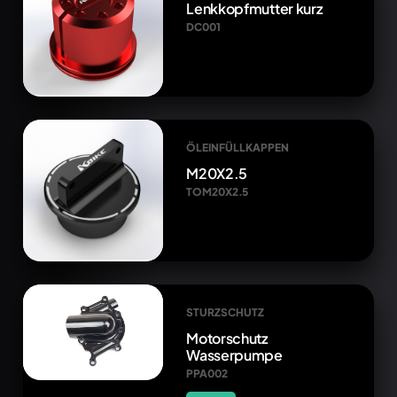
Lenkkopfmutter kurz
DC001
ÖLEINFÜLLKAPPEN
M20X2.5
TOM20X2.5
STURZSCHUTZ
Motorschutz
Wasserpumpe
PPA002