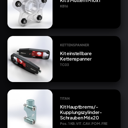
Kit 5 Muttern M10x1
KB16
KETTENSPANNER
Kit einstellbare
Kettenspanner
TC03
TITAN
Kit Hauptbrems/-
Kupplungszylinder-
Schrauben M6x20
Pos. 1 KB.VIT.CAV.POM.FRE