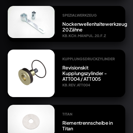
SPEZIALWERKZEUG
Nockenwellenhaltewerkzeug
20 Zähne
KB.KCH.MANPUL.20.F.Z
KUPPLUNGSDRUCKZYLINDER
Revisionskit
Kupplungszylinder -
ATT004 / ATT005
KB.REV.ATT004
TITAN
Riementrennscheibe in
Titan