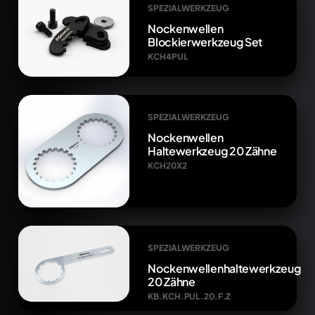
SPEZIALWERKZEUG
Nockenwellen
Blockierwerkzeug Set
KCH4PUL
SPEZIALWERKZEUG
Nockenwellen
Haltewerkzeug 20 Zähne
KCH20X2
SPEZIALWERKZEUG
Nockenwellenhaltewerkzeug
20 Zähne
KB.KCH.PUL.20.F.Z