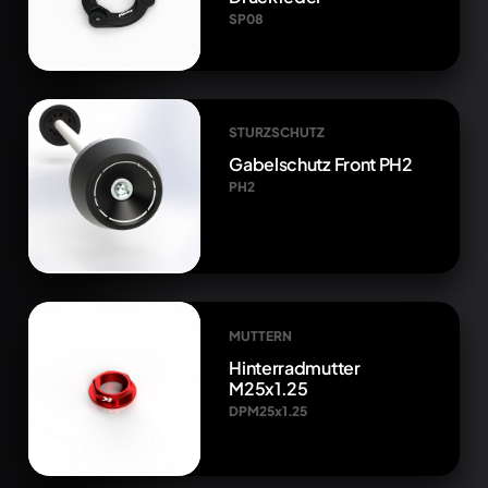
SP08
STURZSCHUTZ
Gabelschutz Front PH2
PH2
MUTTERN
Hinterradmutter
M25x1.25
DPM25x1.25