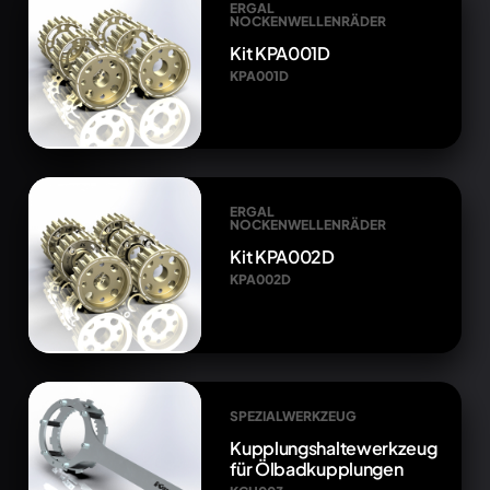
ERGAL
NOCKENWELLENRÄDER
Kit KPA001D
KPA001D
ERGAL
NOCKENWELLENRÄDER
Kit KPA002D
KPA002D
SPEZIALWERKZEUG
Kupplungshaltewerkzeug
für Ölbadkupplungen