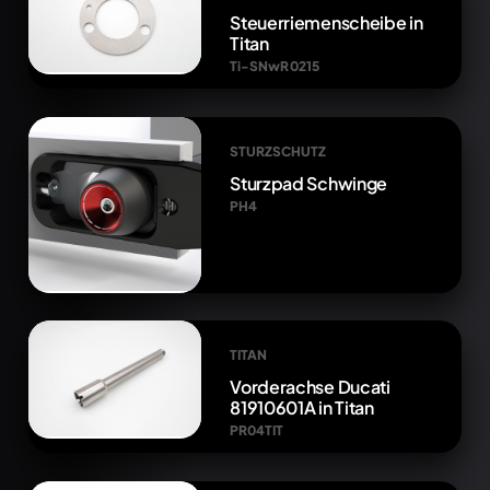
Steuerriemenscheibe in
Titan
Ti-SNwR 0215
STURZSCHUTZ
Sturzpad Schwinge
PH4
TITAN
Vorderachse Ducati
81910601A in Titan
PR04TIT