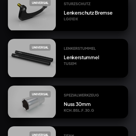
UNIVERSAL
STURZSCHUTZ
Lenkerschutz Bremse
LG01DX
UNIVERSAL
LENKERSTUMMEL
Lenkerstummel
TUSEM
UNIVERSAL
SPEZIALWERKZEUG
Nuss 30mm
KCH.BSL.F.30.G
UNIVERSAL
TITAN