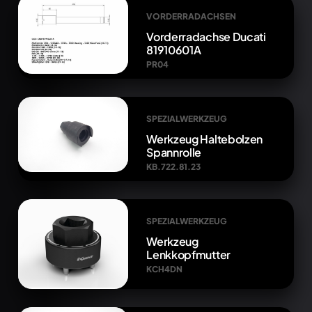
VORDERRADACHSEN
Vorderradachse Ducati
81910601A
PR04
SPEZIALWERKZEUG
Werkzeug Haltebolzen
Spannrolle
KB.722.81.23
SPEZIALWERKZEUG
Werkzeug
Lenkkopfmutter
KCH4DN