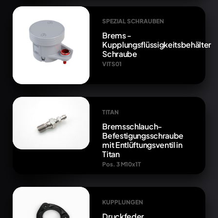
SPEZIAL SCHRAUBEN
Brems -
Kupplungsflüssigkeitsbehälter
Schraube
VITS01
TITAN
Bremsschlauch-
Befestigungsschraube
mit Entlüftungsventil in
Titan
Pos. 3 M10x1T
KUPPLUNGEN
Druckfeder