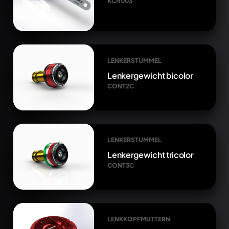
KCH003
LENKERSTUMMEL
Lenkergewicht bicolor
CONT2C
LENKERSTUMMEL
Lenkergewicht tricolor
CONT3C
LENKKOPFMUTTERN