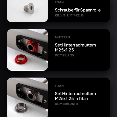
TITAN
Schraube für Spannrolle
KB.VIT.T.M14X2.G
MUTTERN
Set Hinterradmuttern
M25x1.25
DCM25x1.25
TITAN
Set Hinterradmuttern
M25x1.25 in Titan
DCM25x1.25TIT