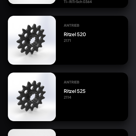
Ti-RiTrSch 0364
ANTRIEB
Ritzel 520
2171
ANTRIEB
Ritzel 525
2114