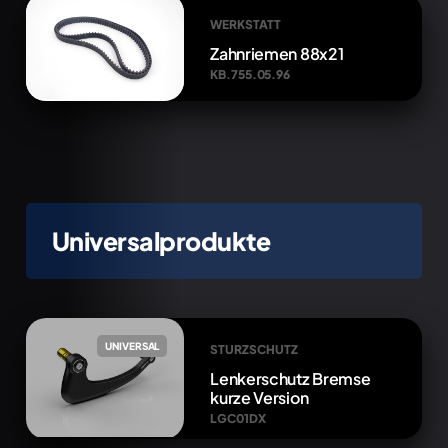
WERKSTATT
Zahnriemen 88x21
KB.755.05.96
Universalprodukte
UNIVERSAL
STURZSCHUTZ
Lenkerschutz Bremse
kurze Version
LGC01DX