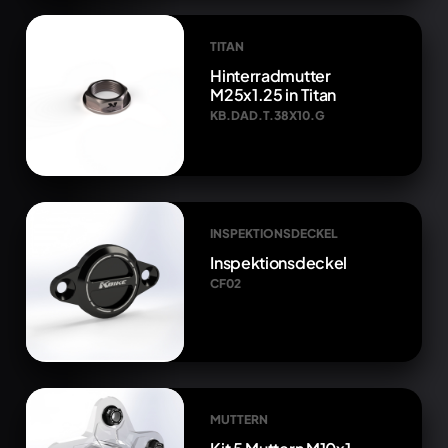
TITAN
Hinterradmutter
M25x1.25 in Titan
KB.DAD.T.38X10.G
INSPEKTIONSDECKEL
Inspektionsdeckel
CF02
MUTTERN