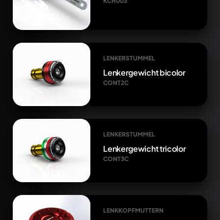
KCH003
LENKERSTUMMEL
Lenkergewicht bicolor
CONT2C
LENKERSTUMMEL
Lenkergewicht tricolor
CONT3C
LENKKOPFMUTTERN