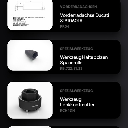
VORDERRADACHSEN
Vorderradachse Ducati
81910601A
PR04
SPEZIALWERKZEUG
Werkzeug Haltebolzen
Spannrolle
KB.722.81.23
SPEZIALWERKZEUG
Werkzeug
Lenkkopfmutter
KCH4DN