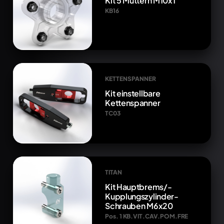
Kit 5 Muttern M10x1
KB16
KETTENSPANNER
Kit einstellbare
Kettenspanner
TC03
TITAN
Kit Hauptbrems/-
Kupplungszylinder-
Schrauben M6x20
Pos. 1 KB.VIT.CAV.POM.FRE