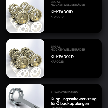
ERGAL
NOCKENWELLENRÄDER
Kit KPA001D
KPA001D
ERGAL
NOCKENWELLENRÄDER
Kit KPA002D
KPA002D
SPEZIALWERKZEUG
Kupplungshaltewerkzeug
für Ölbadkupplungen