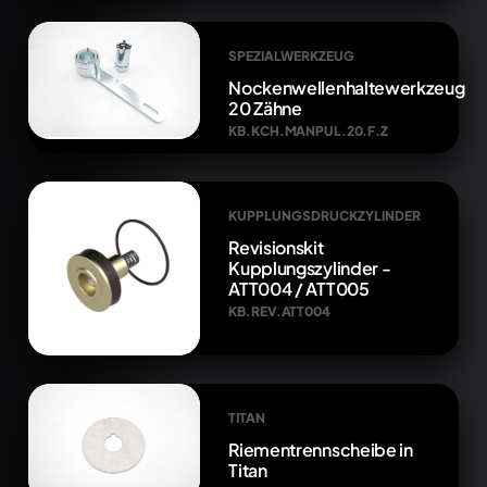
SPEZIALWERKZEUG
Nockenwellenhaltewerkzeug
20 Zähne
KB.KCH.MANPUL.20.F.Z
KUPPLUNGSDRUCKZYLINDER
Revisionskit
Kupplungszylinder -
ATT004 / ATT005
KB.REV.ATT004
TITAN
Riementrennscheibe in
Titan