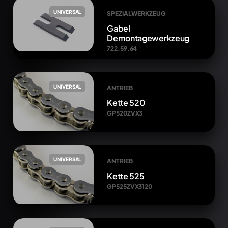
UNIVERSAL
SPEZIALWERKZEUG
Gabel
Demontagewerkzeug
722.59.64
UNIVERSAL
ANTRIEB
Kette 520
GP520ZVX3
UNIVERSAL
ANTRIEB
Kette 525
GP525ZVX3120