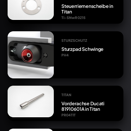
Steuerriemenscheibe in
Titan
Ti-SNwR 0215
STURZSCHUTZ
Sturzpad Schwinge
PH4
TITAN
Vorderachse Ducati
81910601A in Titan
PR04TIT