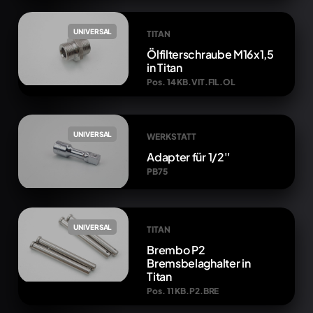
UNIVERSAL
TITAN
Ölfilterschraube M16x1,5
in Titan
Pos. 14 KB.VIT.FIL.OL
UNIVERSAL
WERKSTATT
Adapter für 1/2''
PB75
UNIVERSAL
TITAN
Brembo P2
Bremsbelaghalter in
Titan
Pos. 11 KB.P2.BRE