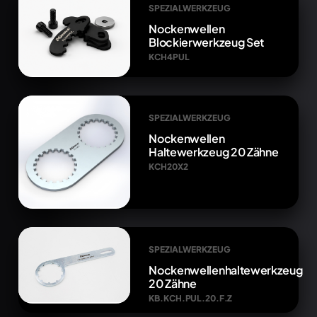
SPEZIALWERKZEUG
Nockenwellen
Blockierwerkzeug Set
KCH4PUL
SPEZIALWERKZEUG
Nockenwellen
Haltewerkzeug 20 Zähne
KCH20X2
SPEZIALWERKZEUG
Nockenwellenhaltewerkzeug
20 Zähne
KB.KCH.PUL.20.F.Z