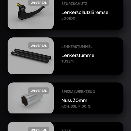
UNIVERSAL
STURZSCHUTZ
Lenkerschutz Bremse
LG01DX
UNIVERSAL
LENKERSTUMMEL
Lenkerstummel
TUSEM
UNIVERSAL
SPEZIALWERKZEUG
Nuss 30mm
KCH.BSL.F.30.G
UNIVERSAL
TITAN