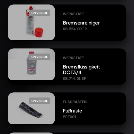
UNIVERSAL
WERKSTATT
Bremsenreiniger
KB.554.00.19
UNIVERSAL
WERKSTATT
Bremsflüssigkeit
DOT3/4
KB.714.01.39
UNIVERSAL
FUSSRASTEN
Fußraste
PPF001