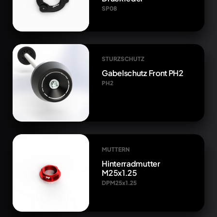
SP08
STURZSCHUTZ
Gabelschutz Front PH2
PH2
MUTTERN
Hinterradmutter
M25x1.25
DPM25x1.25