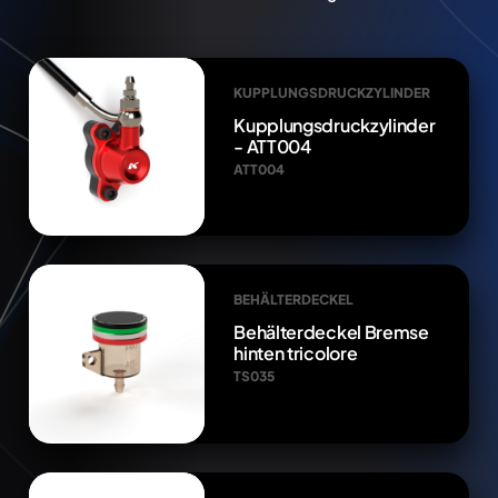
KUPPLUNGSDRUCKZYLINDER
Kupplungsdruckzylinder
- ATT004
ATT004
BEHÄLTERDECKEL
Behälterdeckel Bremse
hinten tricolore
TS035