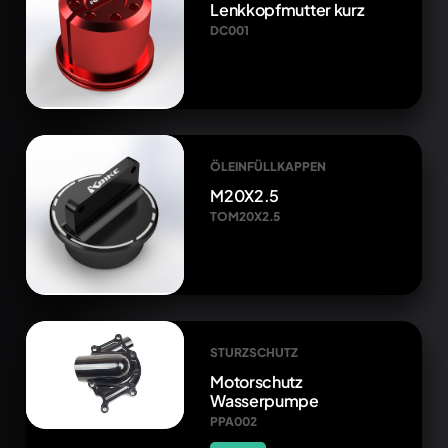
Lenkkopfmutter kurz
DC001
ÖLEINFÜLLKAPPEN
M20X2.5
TOM20X2.5
STURZSCHUTZ
Motorschutz
Wasserpumpe
PPA002