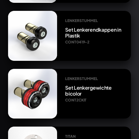
LENKERSTUMMEL
Set Lenkerendkappen in
Plastik
CONT0419-2
LENKERSTUMMEL
Set Lenkergewichte
bicolor
CONT2CKIT
TITAN