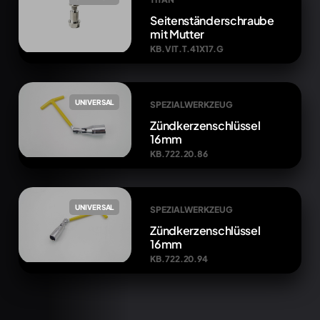
Seitenständerschraube
mit Mutter
KB.VIT.T.41X17.G
UNIVERSAL
SPEZIALWERKZEUG
Zündkerzenschlüssel
16mm
KB.722.20.86
UNIVERSAL
SPEZIALWERKZEUG
Zündkerzenschlüssel
16mm
KB.722.20.94