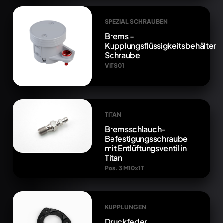
SPEZIAL SCHRAUBEN
Brems -
Kupplungsflüssigkeitsbehälter
Schraube
VITS01
TITAN
Bremsschlauch-
Befestigungsschraube
mit Entlüftungsventil in
Titan
Pos. 3 M10x1T
KUPPLUNGEN
Druckfeder