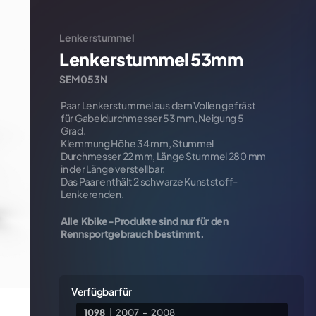
iva sulla raccolta
Le tue preferenze relative alla priva
Lenkerstummel
Lenkerstummel 53mm
SEM053N
Paar Lenkerstummel aus dem Vollen gefräst
REFEREN
für Gabeldurchmesser 53 mm, Neigung 5
xxxxxx
Grad.
Klemmung Höhe 34 mm, Stummel
INKL. M
Durchmesser 22 mm, Länge Stummel 280 mm
€
134,
in der Länge verstellbar.
Das Paar enthält 2 schwarze Kunststoff-
Lenkerenden.
Alle Kbike-Produkte sind nur für den
Rennsportgebrauch bestimmt.
Verfügbar für
1098
|
2007
-
2008