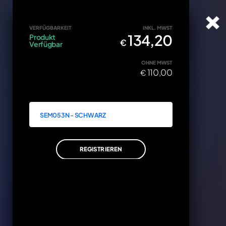
cy
VERFÜGBARKEIT
INKL. MWST
134,20
Produkt
€
Verfügbar
OHNE MWST
110,00
€
Z
xxxx
WST
SEM053N - SCHWARZ
20
IN DEN WARENKORB
REGISTRIEREN
STORNIEREN