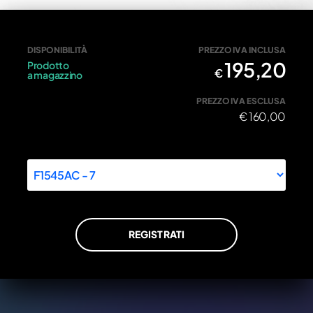
Kit 7 dischi frizione + dischi in acciaio
DISPONIBILITÀ
PREZZO IVA INCLUSA
195,20
Prodotto
€
a magazzino
PREZZO IVA ESCLUSA
€
160,00
REGISTRATI