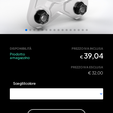
K13N - NERO • Kit 5 dadi M10x1.25
DISPONIBILITÀ
PREZZO IVA INCLUSA
39,04
Prodotto
€
a magazzino
PREZZO IVA ESCLUSA
€
32,00
Scegli il colore