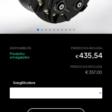
FZA003N - Nero • Frizione antisaltellamento
DISPONIBILITÀ
PREZZO IVA INCLUSA
435,54
Prodotto
€
a magazzino
PREZZO IVA ESCLUSA
€
357,00
Scegli il colore