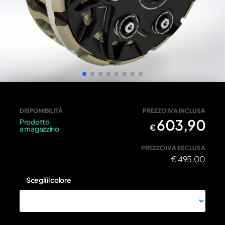
FZA004N - Nero • Frizione antisaltellamento con campana
DISPONIBILITÀ
PREZZO IVA INCLUSA
603,90
Prodotto
€
a magazzino
PREZZO IVA ESCLUSA
€
495,00
Scegli il colore