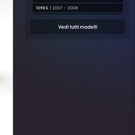
1098 S
|
2007
-
2008
1198
|
2009
-
2010
-
2011
Vedi tutti modelli
1198 R
|
2010
1198 S
|
2009
-
2010
1198 SP
|
2011
620 S
|
2003
748
|
1995
-
1996
-
1997
-
1998
-
1999
-
2000
-
2001
-
2002
-
2003
748 R
|
1998
-
1999
-
2000
-
2001
-
2002
748 RS
|
2000
-
2001
do frizione bicolore
748 S
|
2000
-
2001
-
2002
748 SPS
|
1998
-
1999
750 SS
|
2002
800 SS
|
Tutti gli anni