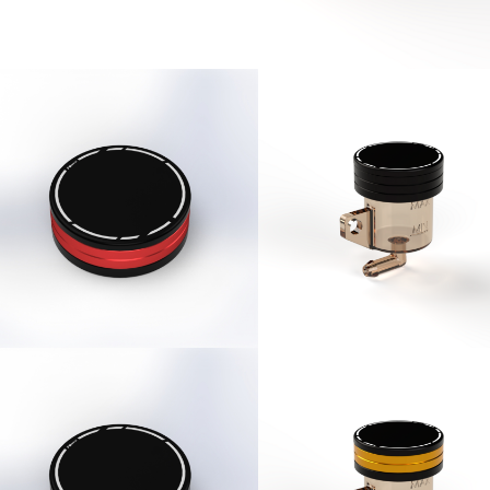
028R - ROSSO • Tappo liquido frizione bicolore
ppo liquido frizione bicolore
TS036N - NERO • Tappo liqui