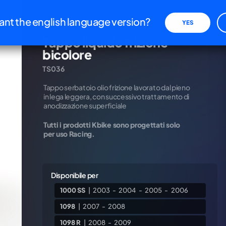
iva sulla raccolta
Le tue preferenze relative alla priva
nt the english language version?
YES
Coperchi vaschette
Tappo liquido frizione
bicolore
TS036
REFEREN
Tappo serbatoio olio frizione lavorato dal pieno
xxxxxx
in lega leggera, con successivo trattamento di
anodizzazione superficiale
PREZZO I
€
42,7
Tutti i prodotti Kbike sono progettati solo
per uso Racing.
Disponibile per
1000 SS
|
2003
-
2004
-
2005
-
2006
1098
|
2007
-
2008
1098 R
|
2008
-
2009