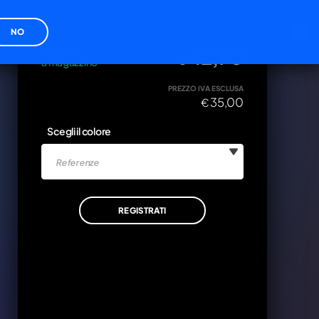
cy
NO
DISPONIBILITÀ
PREZZO IVA INCLUSA
42,70
Prodotto
€
a magazzino
PREZZO IVA ESCLUSA
35,00
€
ZA
xxxx
Scegli il colore
VA INCLUSA
Referenze
0
AGGIUNGI AL CARRELLO
REGISTRATI
ANNULLA